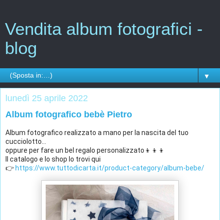
Vendita album fotografici -
blog
▼
lunedì 25 aprile 2022
Album fotografico bebè Pietro
Album fotografico realizzato a mano per la nascita del tuo 
cucciolotto...
oppure per fare un bel regalo personalizzato👦👦👦
Il catalogo e lo shop lo trovi qui 
👉 
https://www.tuttodicarta.it/product-category/album-bebe/