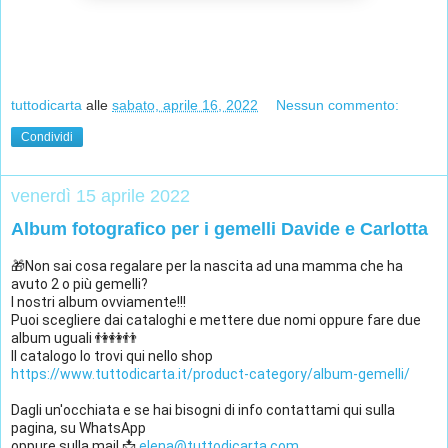
tuttodicarta
alle
sabato, aprile 16, 2022
Nessun commento:
Condividi
venerdì 15 aprile 2022
Album fotografico per i gemelli Davide e Carlotta
🎁Non sai cosa regalare per la nascita ad una mamma che ha 
avuto 2 o più gemelli? 
I nostri album ovviamente!!!
Puoi scegliere dai cataloghi e mettere due nomi oppure fare due 
album uguali 👫👭👬
Il catalogo lo trovi qui nello shop
https://www.tuttodicarta.it/product-category/album-gemelli/
Dagli un'occhiata e se hai bisogni di info contattami qui sulla 
pagina, su WhatsApp 
oppure sulla mail 📩 
elena@tuttodicarta.com