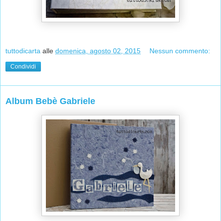
tuttodicarta
alle
domenica, agosto 02, 2015
Nessun commento:
Condividi
Album Bebè Gabriele