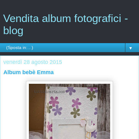
Vendita album fotografici -
blog
▼
venerdì 28 agosto 2015
Album bebè Emma