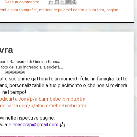
Nessun commento:
terni album fotografici
,
mettere le polaroid dentro album foto
,
pagine
vra
per il Battesimo di Ginevra Bianca ,
 foto del suo ingresso alla società...
🌺🌺🌺🌺🌺
alle sue prime gattonate ai momenti felici in famiglia: tutto 
o, personalizzabile a tuo piacimento e che non si rovinerà 
nel tempo! 
todicarta.com/p/album-bebe-bimba.html
todicarta.com/p/album-bebe-bimbo.html
rovi nelle rispettive pagine, 
vi a 
elenascrap@gmail.com
 📩 