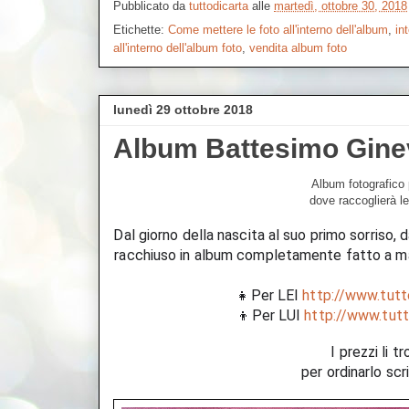
Pubblicato da
tuttodicarta
alle
martedì, ottobre 30, 2018
Etichette:
Come mettere le foto all'interno dell'album
,
in
all'interno dell'album foto
,
vendita album foto
lunedì 29 ottobre 2018
Album Battesimo Gine
Album fotografico 
dove raccoglierà le
Dal giorno della nascita al suo primo sorriso, d
racchiuso in album completamente fatto a man
👧Per LEI 
http://www.tut
👦Per LUI 
http://www.tut
I prezzi li t
per ordinarlo scri