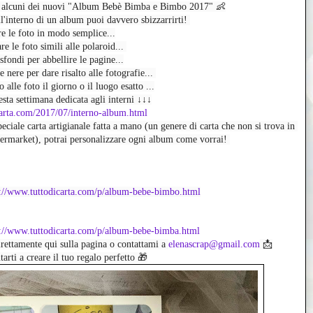
da alcuni dei nuovi "Album Bebè Bimba e Bimbo 2017" 👶
l'interno di un album puoi davvero sbizzarrirti! 
e le foto in modo semplice...
 le foto simili alle polaroid... 
fondi per abbellire le pagine...
 nere per dare risalto alle fotografie... 
 alle foto il giorno o il luogo esatto ...
sta settimana dedicata agli interni ↓↓↓
carta.com/2017/07/interno-album.html
peciale carta artigianale fatta a mano (un genere di carta che non si trova in 
ermarket), potrai personalizzare ogni album come vorrai! 
://www.tuttodicarta.com/p/album-bebe-bimbo.html
p://www.tuttodicarta.com/p/album-bebe-bimba.html
rettamente qui sulla pagina o contattami a 
elenascrap@gmail.com
 📩
tarti a creare il tuo regalo perfetto 🎁