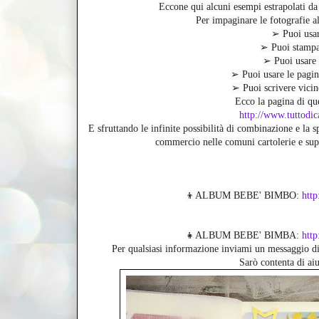
Eccone qui alcuni esempi estrapolati 
Per impaginare le fotografie al
➢ Puoi usar
➢ Puoi stampare
➢ Puoi usare s
➢ Puoi usare le pagine
➢ Puoi scrivere vicino
Ecco la pagina di que
http://www.tuttodi
E sfruttando le infinite possibilità di combinazione e la s
commercio nelle comuni cartolerie e sup
👦ALBUM BEBE' BIMBO: 
http
👧ALBUM BEBE' BIMBA: 
htt
Per qualsiasi informazione inviami un messaggio di
Sarò contenta di aiu