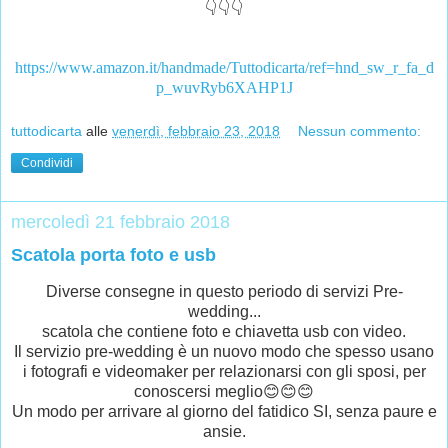
👇👇👇
https://www.amazon.it/handmade/Tuttodicarta/ref=hnd_sw_r_fa_d
p_wuvRyb6XAHP1J
tuttodicarta
alle
venerdì, febbraio 23, 2018
Nessun commento:
Condividi
mercoledì 21 febbraio 2018
Scatola porta foto e usb
Diverse consegne in questo periodo di servizi Pre-
wedding...
scatola che contiene foto e chiavetta usb con video.
Il servizio pre-wedding è un nuovo modo che spesso usano
i fotografi e videomaker per relazionarsi con gli sposi, per
conoscersi meglio😊😊😊
Un modo per arrivare al giorno del fatidico SI, senza paure e
ansie.