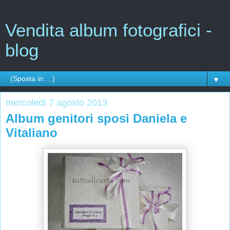
Vendita album fotografici -
blog
▼
mercoledì 7 agosto 2013
Album genitori sposi Daniela e
Vitaliano