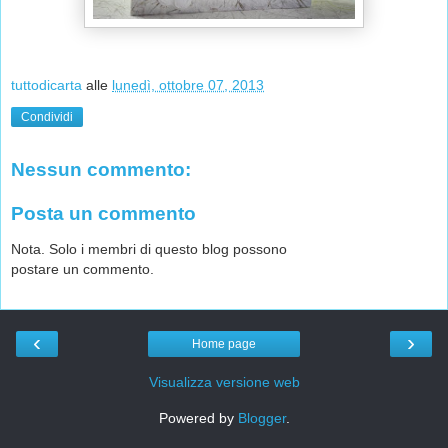
tuttodicarta
alle
lunedì, ottobre 07, 2013
Condividi
Nessun commento:
Posta un commento
Nota. Solo i membri di questo blog possono
postare un commento.
‹
›
Home page
Visualizza versione web
Powered by
Blogger
.