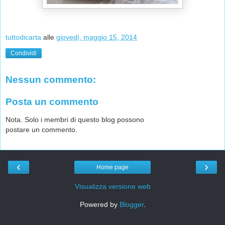
tuttodicarta
alle
giovedì, maggio 15, 2014
Condividi
Nessun commento:
Posta un commento
Nota. Solo i membri di questo blog possono
postare un commento.
‹
›
Home page
Visualizza versione web
Powered by
Blogger
.