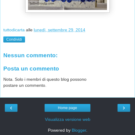
tuttodicarta
alle
lunedì, settembre 29, 2014
Condividi
Nessun commento:
Posta un commento
Nota. Solo i membri di questo blog possono
postare un commento.
‹
›
Home page
Visualizza versione web
Powered by
Blogger
.