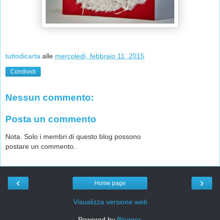
tuttodicarta
alle
mercoledì, febbraio 11, 2015
Condividi
Nessun commento:
Posta un commento
Nota. Solo i membri di questo blog possono
postare un commento.
‹
›
Home page
Visualizza versione web
Powered by
Blogger
.