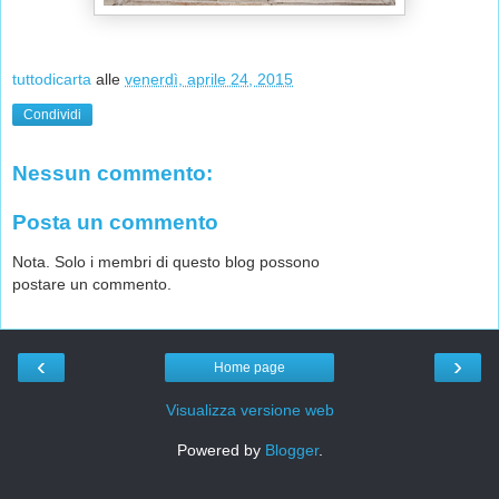
tuttodicarta
alle
venerdì, aprile 24, 2015
Condividi
Nessun commento:
Posta un commento
Nota. Solo i membri di questo blog possono
postare un commento.
‹
›
Home page
Visualizza versione web
Powered by
Blogger
.