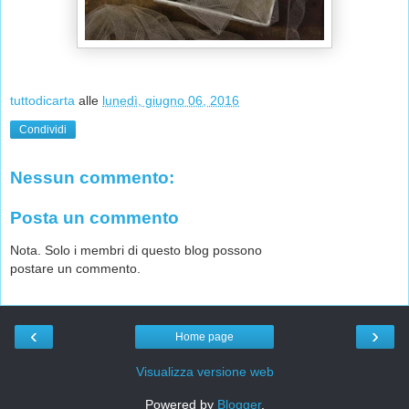
tuttodicarta
alle
lunedì, giugno 06, 2016
Condividi
Nessun commento:
Posta un commento
Nota. Solo i membri di questo blog possono
postare un commento.
‹
›
Home page
Visualizza versione web
Powered by
Blogger
.