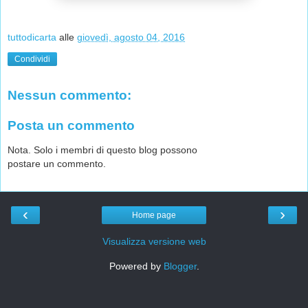
tuttodicarta
alle
giovedì, agosto 04, 2016
Condividi
Nessun commento:
Posta un commento
Nota. Solo i membri di questo blog possono
postare un commento.
‹
›
Home page
Visualizza versione web
Powered by
Blogger
.