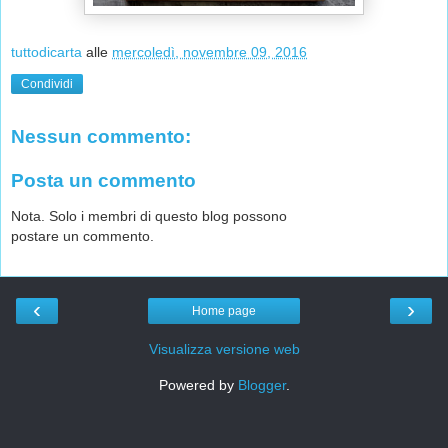
tuttodicarta
alle
mercoledì, novembre 09, 2016
Condividi
Nessun commento:
Posta un commento
Nota. Solo i membri di questo blog possono
postare un commento.
‹
›
Home page
Visualizza versione web
Powered by
Blogger
.