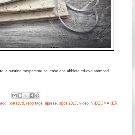
iesta la bustina trasparente nel caso che abbiate cd-dvd stampati
tacd
,
portadvd
,
reportage
,
riprese
,
sposi2017
,
video
,
VIDEOMAKER