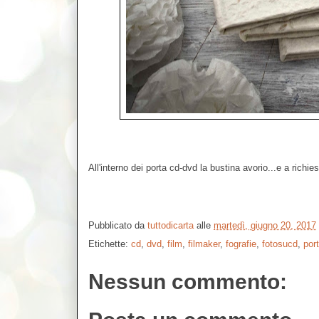
All'interno dei porta cd-dvd la bustina avorio...e a rich
Pubblicato da
tuttodicarta
alle
martedì, giugno 20, 2017
Etichette:
cd
,
dvd
,
film
,
filmaker
,
fografie
,
fotosucd
,
por
Nessun commento: