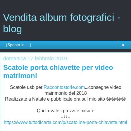
Vendita album fotografici -
blog
▼
domenica 17 febbraio 2019
Scatole porta chiavette per video
matrimoni
Scatole usb per
Raccontostorie.com
...consegne video
matrimonio del 2018
Realizzate a Natale e pubblicate ora sul mio sito 😑😑😑😑
Qui trovate i prezzi e misure
↓↓↓↓
https://www.tuttodicarta.com/p/scatoline-porta-chiavette.html