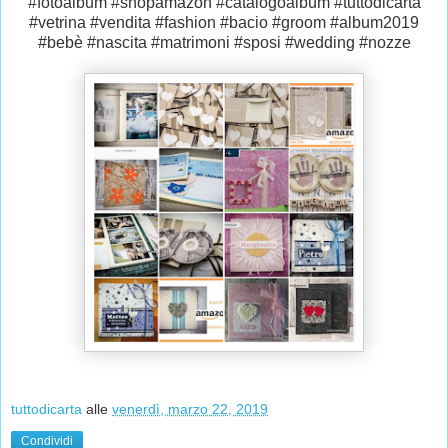
#fotoalbum #shopamazon #catalogoalbum #tuttodicarta
#vetrina #vendita #fashion #bacio #groom #album2019
#bebè #nascita #matrimoni #sposi #wedding #nozze
tuttodicarta
alle
venerdì, marzo 22, 2019
Condividi