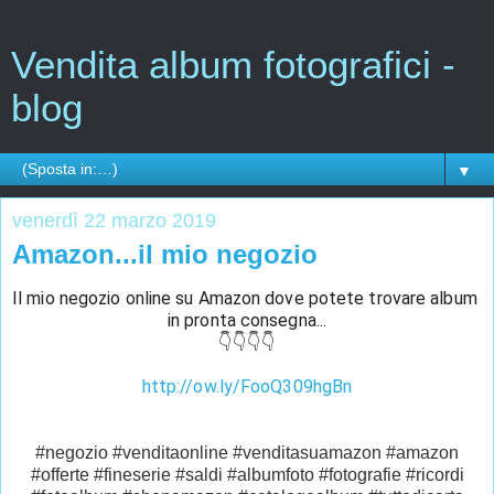
Vendita album fotografici -
blog
▼
venerdì 22 marzo 2019
Amazon...il mio negozio
Il mio negozio online su Amazon dove potete trovare album 
in pronta consegna...
👇👇👇👇
http://ow.ly/FooQ309hgBn
#negozio #venditaonline #venditasuamazon #amazon
#offerte #fineserie #saldi #albumfoto #fotografie #ricordi