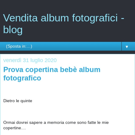
Vendita album fotografici -
blog
▼
venerdì 31 luglio 2020
Prova copertina bebè album
fotografico
🧐
Dietro le quinte 
Ormai dovrei sapere a memoria come sono fatte le mie 
copertine....