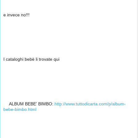
🤪
🤪
🤪
🤪
e invece no!!! 
I cataloghi bebè li trovate qui
👇
👇
👇
👦
ALBUM BEBE' BIMBO: 
http://www.tuttodicarta.com/p/album-
bebe-bimbo.html