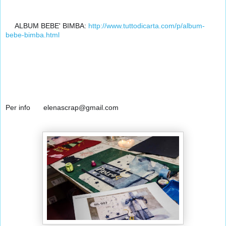
👧
ALBUM BEBE' BIMBA: 
http://www.tuttodicarta.com/p/album-
bebe-bimba.html
📩
Per info 
 elenascrap@gmail.com