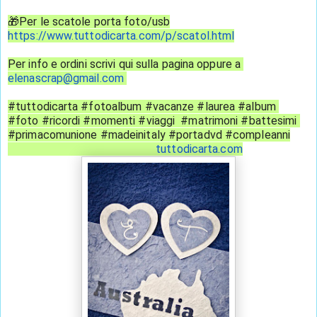
🎁Per le scatole porta foto/usb
https://www.tuttodicarta.com/p/scatol.html
Per info e ordini scrivi qui sulla pagina oppure a 
elenascrap@gmail.com
#tuttodicarta #fotoalbum #vacanze #laurea #album 
#foto #ricordi #momenti #viaggi  #matrimoni #battesimi 
#primacomunione #madeinitaly #portadvd #compleanni
tuttodicarta.com