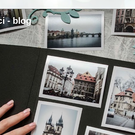
i - blog