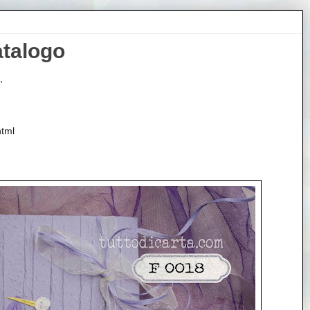
atalogo
, 
html