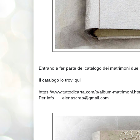
Entrano a far parte del catalogo dei matrimoni due
🥰
🥰
🥰
Il catalogo lo trovi qui 
👇
👇
👇
https://www.tuttodicarta.com/p/album-matrimoni.ht
📩
Per info 
 elenascrap@gmail.com