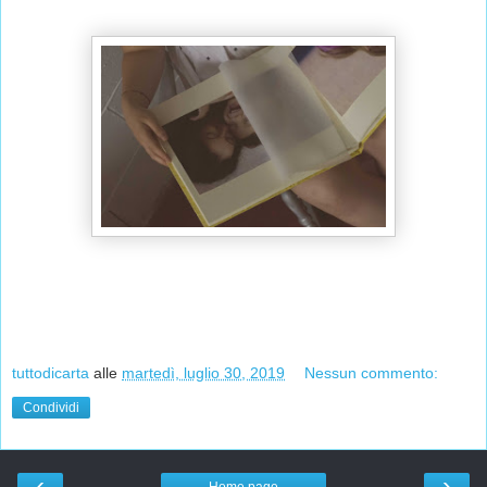
tuttodicarta
alle
martedì, luglio 30, 2019
Nessun commento:
Condividi
‹
›