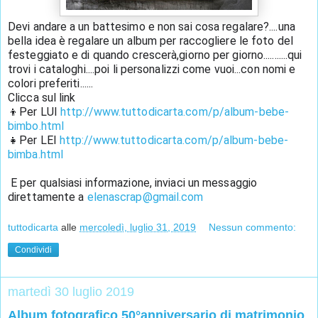
Devi andare a un battesimo e non sai cosa regalare?....una 
bella idea è regalare un album per raccogliere le foto del 
festeggiato e di quando crescerà,giorno per giorno...........qui 
trovi i cataloghi....poi li personalizzi come vuoi...con nomi e 
colori preferiti...... 
Clicca sul link 
👦Per LUI 
http://www.tuttodicarta.com/p/album-bebe-
bimbo.html
👧Per LEI 
http://www.tuttodicarta.com/p/album-bebe-
bimba.html
E per qualsiasi informazione, inviaci un messaggio 
direttamente a 
elenascrap@gmail.com 
tuttodicarta
alle
mercoledì, luglio 31, 2019
Nessun commento:
Condividi
martedì 30 luglio 2019
Album fotografico 50°anniversario di matrimonio