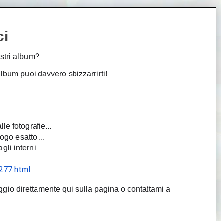
ci
stri album?  
album puoi davvero sbizzarrirti! 
le fotografie... 
uogo esatto ...
li interni 
277.html
Per qualsiasi informazione inviami un messaggio direttamente qui sulla pagina o contattami a 