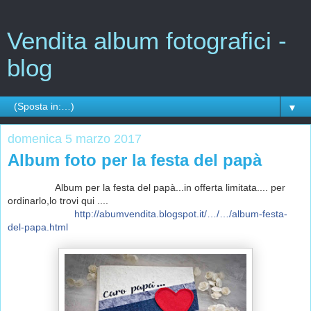
Vendita album fotografici -
blog
▼
domenica 5 marzo 2017
Album foto per la festa del papà
Album per la festa del papà...in offerta limitata.... per
ordinarlo,lo trovi qui ....
http://abumvendita.blogspot.it/…/…/album-festa-
del-papa.html