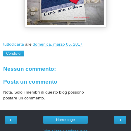
tuttodicarta
alle
domenica, marzo 05, 2017
Condividi
Nessun commento:
Posta un commento
Nota. Solo i membri di questo blog possono
postare un commento.
‹
›
Home page
Visualizza versione web