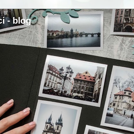
i - blog