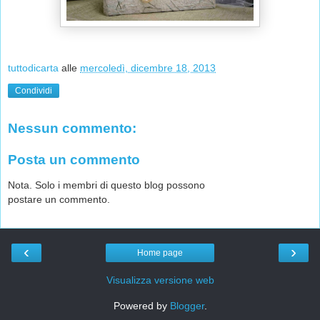
tuttodicarta
alle
mercoledì, dicembre 18, 2013
Condividi
Nessun commento:
Posta un commento
Nota. Solo i membri di questo blog possono
postare un commento.
‹
›
Home page
Visualizza versione web
Powered by
Blogger
.