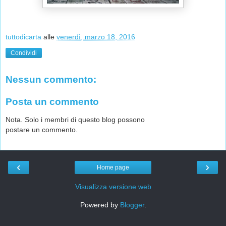
tuttodicarta
alle
venerdì, marzo 18, 2016
Condividi
Nessun commento:
Posta un commento
Nota. Solo i membri di questo blog possono
postare un commento.
‹
›
Home page
Visualizza versione web
Powered by
Blogger
.