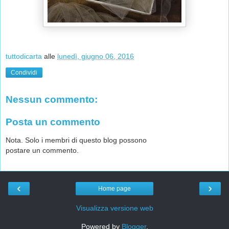
tuttodicarta
alle
lunedì, giugno 06, 2016
Condividi
Nessun commento:
Posta un commento
Nota. Solo i membri di questo blog possono
postare un commento.
‹
›
Home page
Visualizza versione web
Powered by
Blogger
.