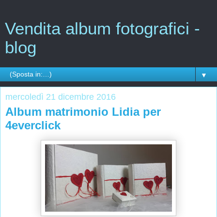
Vendita album fotografici -
blog
▼
mercoledì 21 dicembre 2016
Album matrimonio Lidia per
4everclick