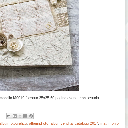
 modello M0019 formato 35x35 50 pagine avorio..con scatola
albumfotografico
,
albumphoto
,
albumvendita
,
catalogo 2017
,
matrimonio
,