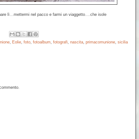
rnare lì…mettermi nel pacco e farmi un viaggetto….che isole
nione
,
Eolie
,
foto
,
fotoalbum
,
fotografi
,
nascita
,
primacomunione
,
sicilia
n commento.