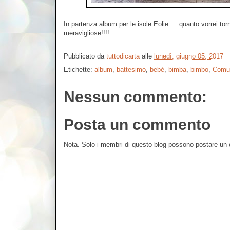
In partenza album per le isole Eolie…..quanto vorrei to
meravigliose!!!!
Pubblicato da
tuttodicarta
alle
lunedì, giugno 05, 2017
Etichette:
album
,
battesimo
,
bebè
,
bimba
,
bimbo
,
Comu
Nessun commento:
Posta un commento
Nota. Solo i membri di questo blog possono postare u