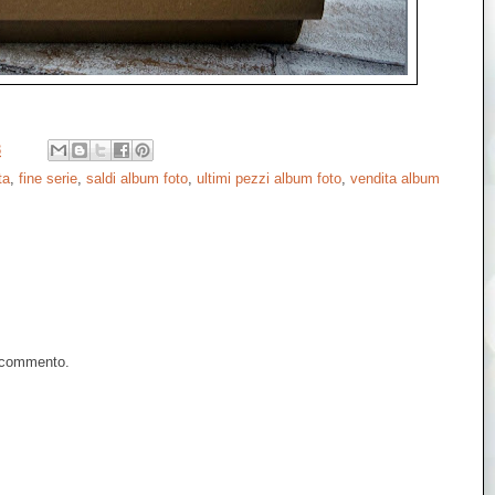
8
ta
,
fine serie
,
saldi album foto
,
ultimi pezzi album foto
,
vendita album
n commento.