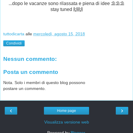
...dopo le vacanze sono rilassata e piena di idee ⛱⛱⛱
stay tuned 🙌🙌
tuttodicarta
alle
mercoledì, agosto 15, 2018
Condividi
Nessun commento:
Posta un commento
Nota. Solo i membri di questo blog possono
postare un commento.
‹
›
Home page
Visualizza versione web
Powered by
Blogger
.