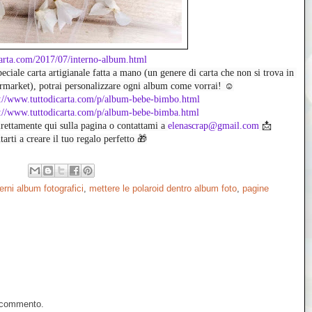
carta.com/2017/07/interno-album.html
peciale carta artigianale fatta a mano (un genere di carta che non si trova in 
rmarket), potrai personalizzare ogni album come vorrai! ☺️
://www.tuttodicarta.com/p/album-bebe-bimbo.html
p://www.tuttodicarta.com/p/album-bebe-bimba.html
rettamente qui sulla pagina o contattami a 
elenascrap@gmail.com
 📩
tarti a creare il tuo regalo perfetto 🎁
terni album fotografici
,
mettere le polaroid dentro album foto
,
pagine
n commento.