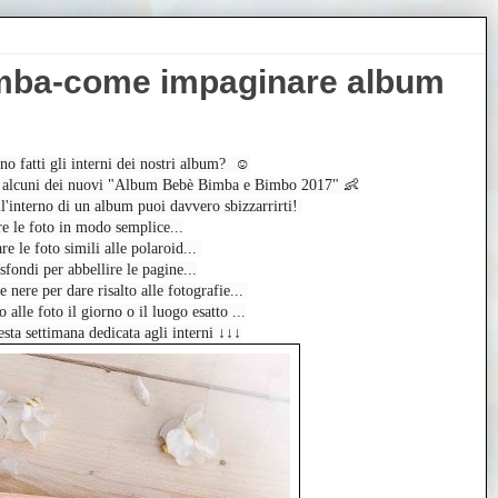
imba-come impaginare album
o fatti gli interni dei nostri album?  ☺️
da alcuni dei nuovi "Album Bebè Bimba e Bimbo 2017" 👶
l'interno di un album puoi davvero sbizzarrirti! 
e le foto in modo semplice...
 le foto simili alle polaroid... 
fondi per abbellire le pagine...
 nere per dare risalto alle fotografie... 
 alle foto il giorno o il luogo esatto ...
sta settimana dedicata agli interni ↓↓↓