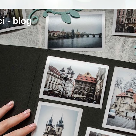
i - blog