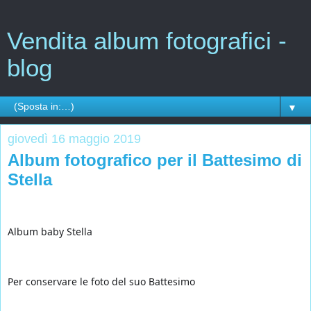
Vendita album fotografici -
blog
▼
giovedì 16 maggio 2019
Album fotografico per il Battesimo di
Stella
⭐️
⭐️
⭐️
⭐️
⭐️
Album baby Stella 
Per conservare le foto del suo Battesimo