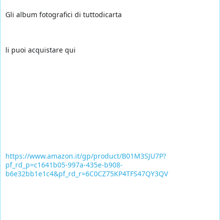
Gli album fotografici di tuttodicarta 
li puoi acquistare qui
👇
👇
👇
👇
👇
https://www.amazon.it/gp/product/B01M3SJU7P?
pf_rd_p=c1641b05-997a-435e-b908-
b6e32bb1e1c4&pf_rd_r=6C0CZ75KP4TFS47QY3QV