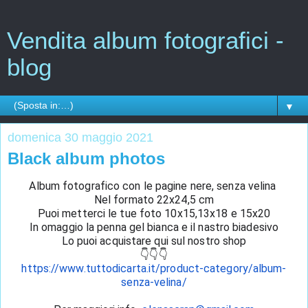
Vendita album fotografici -
blog
▼
domenica 30 maggio 2021
Black album photos
Album fotografico con le pagine nere, senza velina 
Nel formato 22x24,5 cm
Puoi metterci le tue foto 10x15,13x18 e 15x20
In omaggio la penna gel bianca e il nastro biadesivo
Lo puoi acquistare qui sul nostro shop
👇👇👇
https://www.tuttodicarta.it/product-category/album-
senza-velina/