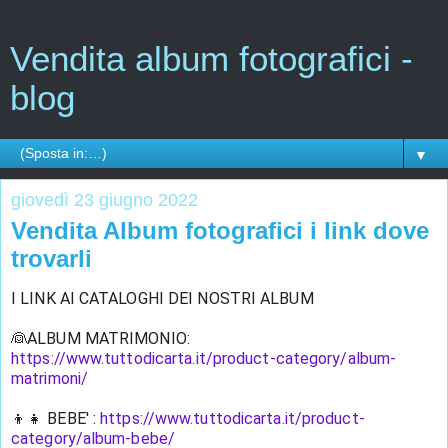
Vendita album fotografici -
blog
▼
giovedì 23 giugno 2022
Vendita Album fotografici i link dove
trovarli
I LINK AI CATALOGHI DEI NOSTRI ALBUM
👰ALBUM MATRIMONIO: 
https://www.tuttodicarta.it/product-category/album-
matrimoni/
👦👧 BEBE' : 
https://www.tuttodicarta.it/product-
category/album-bebe/