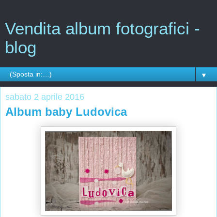
Vendita album fotografici -
blog
▼
sabato 2 aprile 2016
Album baby Ludovica