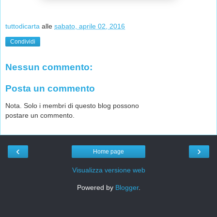
tuttodicarta
alle
sabato, aprile 02, 2016
Condividi
Nessun commento:
Posta un commento
Nota. Solo i membri di questo blog possono
postare un commento.
‹
›
Home page
Visualizza versione web
Powered by
Blogger
.