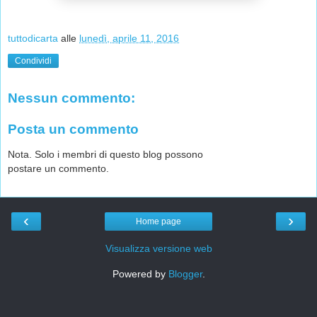
tuttodicarta
alle
lunedì, aprile 11, 2016
Condividi
Nessun commento:
Posta un commento
Nota. Solo i membri di questo blog possono
postare un commento.
‹
›
Home page
Visualizza versione web
Powered by
Blogger
.