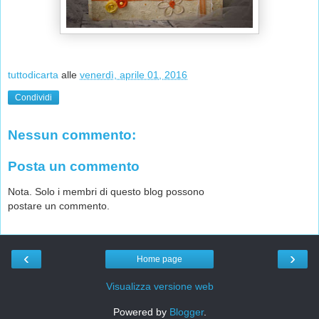
tuttodicarta
alle
venerdì, aprile 01, 2016
Condividi
Nessun commento:
Posta un commento
Nota. Solo i membri di questo blog possono
postare un commento.
‹
›
Home page
Visualizza versione web
Powered by
Blogger
.