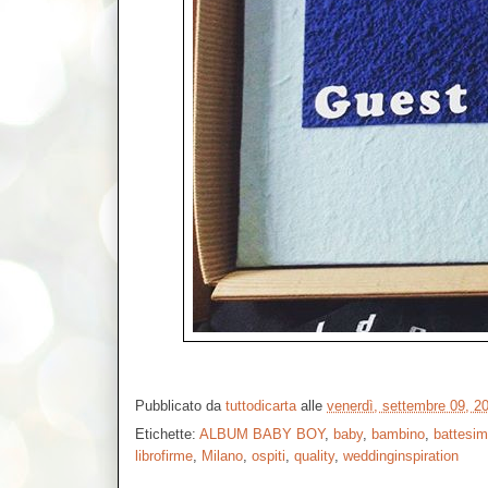
Pubblicato da
tuttodicarta
alle
venerdì, settembre 09, 2
Etichette:
ALBUM BABY BOY
,
baby
,
bambino
,
battesi
librofirme
,
Milano
,
ospiti
,
quality
,
weddinginspiration