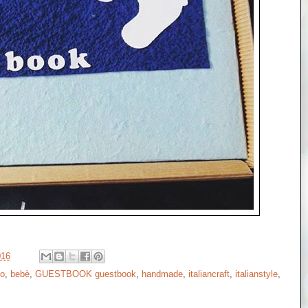
016
mo
,
bebè
,
GUESTBOOK guestbook
,
handmade
,
italiancraft
,
italianstyle
,