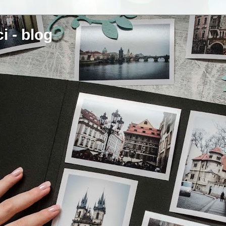
i - blog