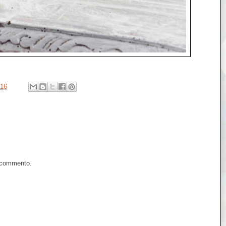
016
n commento.