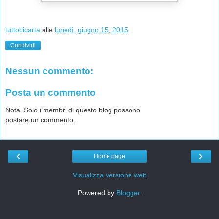
tuttodicarta
alle
lunedì, giugno 15, 2015
Condividi
Nessun commento:
Posta un commento
Nota. Solo i membri di questo blog possono
postare un commento.
‹
›
Home page
Visualizza versione web
Powered by
Blogger
.