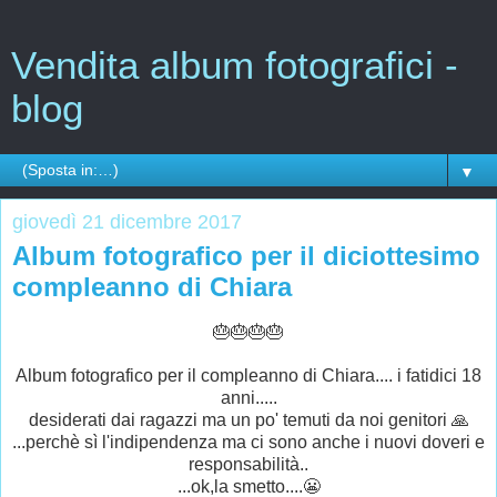
Vendita album fotografici -
blog
▼
giovedì 21 dicembre 2017
Album fotografico per il diciottesimo
compleanno di Chiara
🎂🎂🎂🎂
Album fotografico per il compleanno di Chiara.... i fatidici 18
anni.....
desiderati dai ragazzi ma un po' temuti da noi genitori 🙏
...perchè sì l'indipendenza ma ci sono anche i nuovi doveri e
responsabilità..
...ok,la smetto....😬