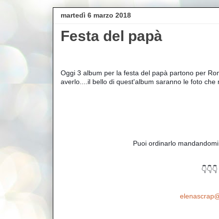
martedì 6 marzo 2018
Festa del papà
Oggi 3 album per la festa del papà partono per Ro
averlo....il bello di quest'album saranno le foto che 
                                     Puoi or
                                                                        👇👇👇
elenascrap