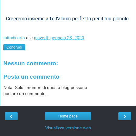
Creeremo insieme a te l'album perfetto per il tuo piccolo 
tuttodicarta
alle
giovedì, gennaio 23, 2020
Condividi
Nessun commento:
Posta un commento
Nota. Solo i membri di questo blog possono
postare un commento.
‹
›
Home page
Visualizza versione web