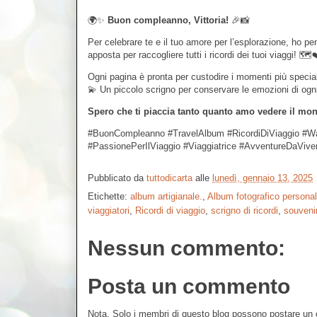
🌍✨
Buon compleanno, Vittoria!
🎉📸
Per celebrare te e il tuo amore per l’esplorazione, ho p
apposta per raccogliere tutti i ricordi dei tuoi viaggi! 🗺️
Ogni pagina è pronta per custodire i momenti più special
💫 Un piccolo scrigno per conservare le emozioni di ogn
Spero che ti piaccia tanto quanto amo vedere il mond
#BuonCompleanno #TravelAlbum #RicordiDiViaggio #Wa
#PassionePerIlViaggio #Viaggiatrice #AvventureDaVive
Pubblicato da
tuttodicarta
alle
lunedì, gennaio 13, 2025
Etichette:
album artigianale.
,
Album fotografico personal
viaggiatori
,
Ricordi di viaggio
,
scrigno di ricordi
,
souveni
Nessun commento:
Posta un commento
Nota. Solo i membri di questo blog possono postare u