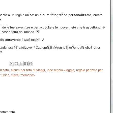
ensato a un regalo unico: un
album fotografico personalizzato
, creato
❤️
i delle tue avventure e per accogliere le nuove mete che ti aspettano. ✈️
i passo fatto nel mondo. 🌟
o attraverso i tuoi occhi!
💕
nderlust #TravelLover #CustomGift #AroundTheWorld #GlobeTrotter
re
izzato
,
album per foto di viaggi
,
idee regalo viaggio
,
regalo perfetto per
r unico
,
travel memories
n commento.